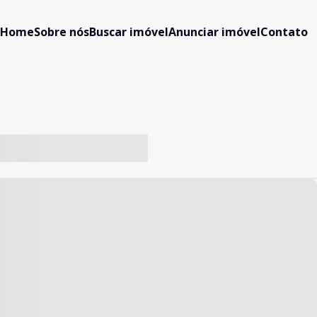
Home
Sobre nós
Buscar imóvel
Anunciar imóvel
Contato
-- ----- ----- --- ------