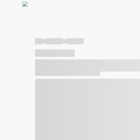
----
----- -----
----- -----
----
-----
---- ------
----- ----- -- ------ ---- ---- -- ---
----- ----- -- ------ ----- ----- -- ------