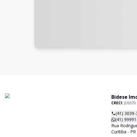
Bidese Imo
CRECI:
J06679
(41) 3039-
(41) 99991
Rua Rodrigue
Curitiba - P