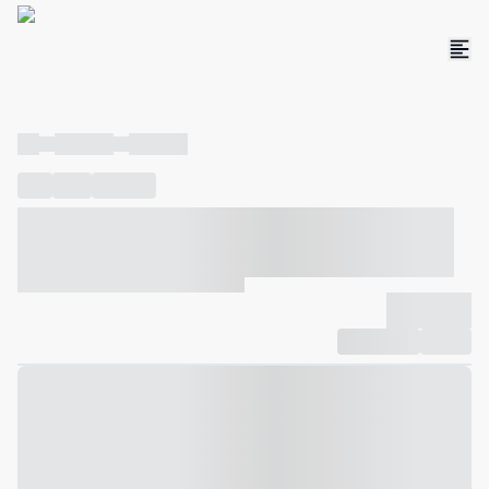
----
----- -----
----- -----
----
-----
---- ------
----- ----- -- ------ ---- ---- -- ----- ----- -----
--- ------
----- ----- -- ------ ----- ----- -- ------
-------------
Compartilhar
Favorito