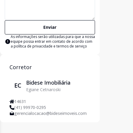
Enviar
As informações serão utilizadas para que a nossa
equipe possa entrar em contato de acordo com
a
política de privacidade e termos de serviço
Corretor
Bidese Imobiliária
EC
Egiane Cetnaroski
14631
(41) 99970-0295
gerencialocacao@bideseimoveis.com