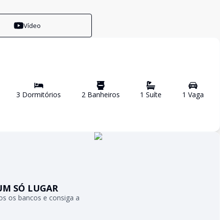
Vídeo
3
Dormitório
s
2
Banheiro
s
1
Suíte
1
Vaga
UM SÓ LUGAR
s os bancos e consiga a