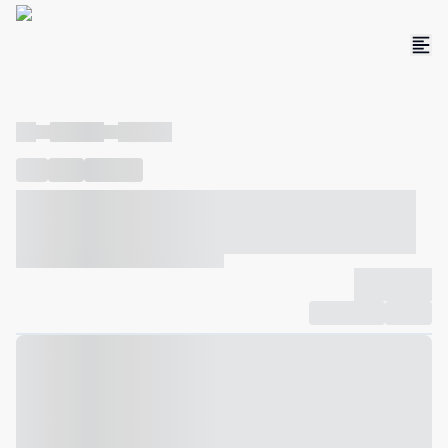
----
----- -----
----- -----
----
-----
---- ------
----- ----- -- ------ ---- ---- -- ----- ----- -----
--- ------
----- ----- -- ------ ----- ----- -- ------
-------------
Compartilhar
Favorito