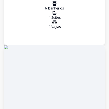
6
Banheiro
s
4
Suíte
s
2
Vaga
s