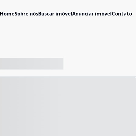
Home
Sobre nós
Buscar imóvel
Anunciar imóvel
Contato
-- ----- ----- --- ------