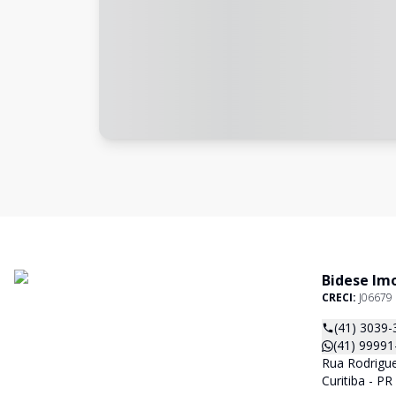
Bidese Imo
CRECI:
J06679
(41) 3039-
(41) 99991
Rua Rodrigue
Curitiba - P