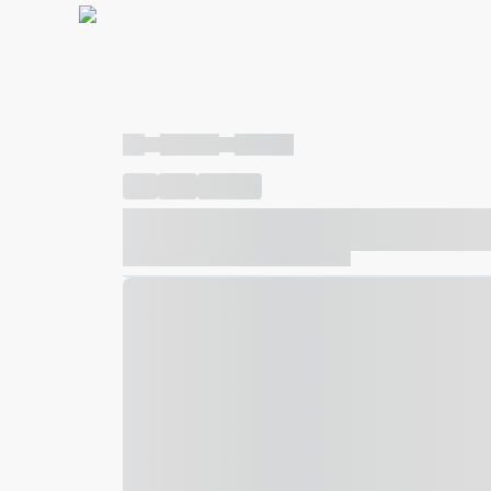
----
----- -----
----- -----
----
-----
---- ------
----- ----- -- ------ ---- ---- -- ---
----- ----- -- ------ ----- ----- -- ------