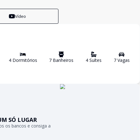
Vídeo
4
Dormitório
s
7
Banheiro
s
4
Suíte
s
7
Vaga
s
UM SÓ LUGAR
s os bancos e consiga a