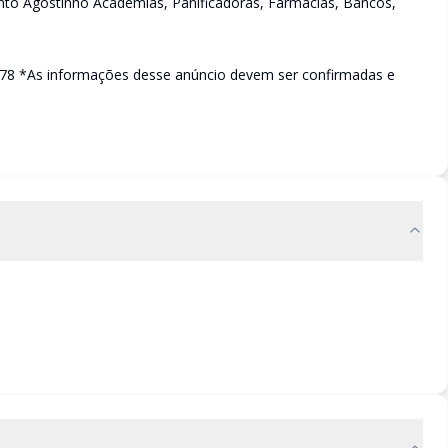
nto Agostinho Academias, Panificadoras, Farmácias, Bancos,
1078 *As informações desse anúncio devem ser confirmadas e