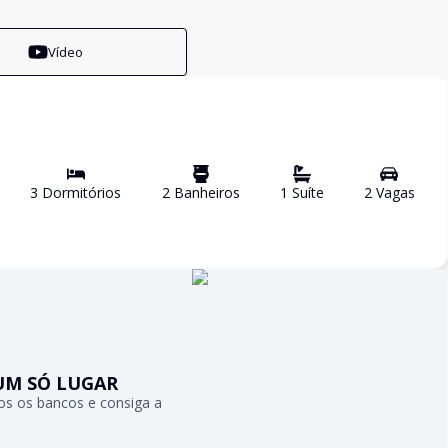
Vídeo
3
Dormitório
s
2
Banheiro
s
1
Suíte
2
Vaga
s
UM SÓ LUGAR
s os bancos e consiga a