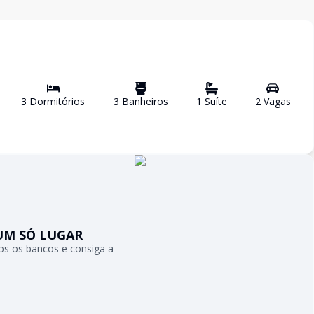
3
Dormitório
s
3
Banheiro
s
1
Suíte
2
Vaga
s
UM SÓ LUGAR
s os bancos e consiga a