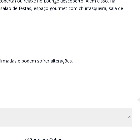
oberta) ou relaxe no Lounge descoberto. Além disso, há
salão de festas, espaço gourmet com churrasqueira, sala de
irmadas e podem sofrer alterações.
Garagem Coberta